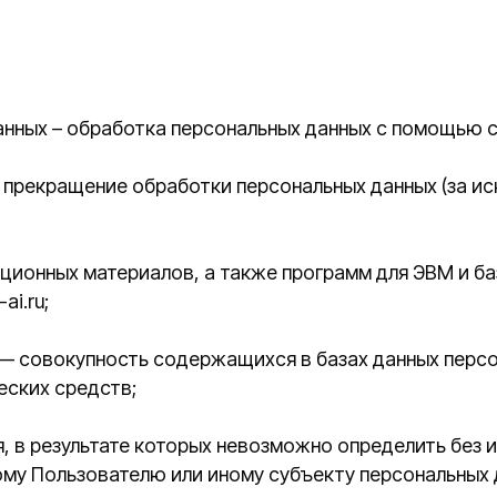
 обработка персональных данных с помощью средств вычис
ащение обработки персональных данных (за исключением с
х материалов, а также программ для ЭВМ и баз данных, о
купность содержащихся в базах данных персональных дан
средств;
зультате которых невозможно определить без использован
ьзователю или иному субъекту персональных данных;
ерация) или совокупность действий (операций), совершаем
 персональными данными, включая сбор, запись, систематиз
ьзование, передачу (распространение, предоставление, дос