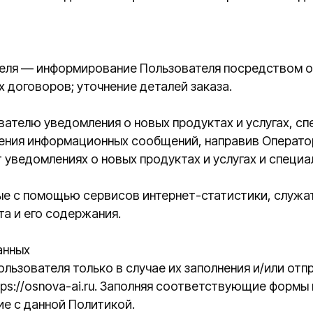
домлениях о новых продуктах и услугах и специальных предл
омощью сервисов интернет-статистики, служат для сбора 
го содержания.
еля только в случае их заполнения и/или отправки Польз
snova-ai.ru. Заполняя соответствующие формы и/или отпра
анной Политикой.
ателе в случае, если это разрешено в настройках браузер
и JavaScript).
работки персональных данных
ваются Оператором, обеспечивается путем реализации пра
ом объеме требований действующего законодательства в 