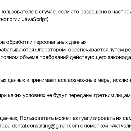
нных и принимает все возможные меры, исключающие дост
их условиях не будут переданы третьим лицам, за исключен
х, Пользователь может актуализировать их самостоятельно
ntal.consalting@gmail.com с пометкой «Актуализация персо
ниченным. Пользователь может в любой момент отозвать св
е посредством электронной почты на электронный адрес 
ия на обработку персональных данных».
едачи персональных данных обязан убедиться в том, что и
редачу персональных данных, обеспечивается надежная за
ритории иностранных государств, не отвечающих вышеука
исьменной форме субъекта персональных данных на трансгр