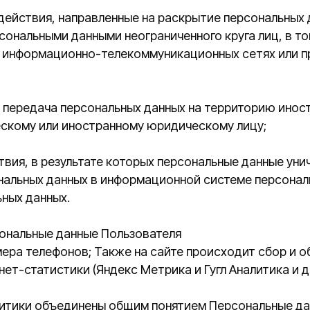
 или иностранному юридическому лицу;
в результате которых персональные данные уничтожаются 
 данных в информационной системе персональных данных и 
анных.
ые данные Пользователя
елефонов; Также на сайте происходит сбор и обработка обе
тистики (Яндекс Метрика и Гугл Аналитика и других).
 объединены общим понятием Персональные данные.
 информирование Пользователя посредством отправки элек
оров; уточнение деталей заказа.
уведомления о новых продуктах и услугах, специальных п
информационных сообщений, направив Оператору письмо на