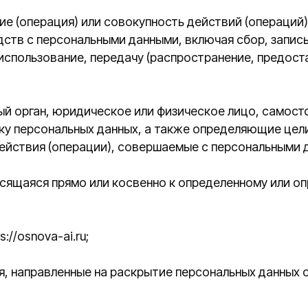
ан, юридическое или физическое лицо, самостоятельно или
ональных данных, а также определяющие цели обработки 
я (операции), совершаемые с персональными данными;
я прямо или косвенно к определенному или определяемом
va-ai.ru;
равленные на раскрытие персональных данных определенном
ия, направленные на раскрытие персональных данных неопр
ьными данными неограниченного круга лиц, в том числе обн
мационно-телекоммуникационных сетях или предоставлени
ача персональных данных на территорию иностранного госу