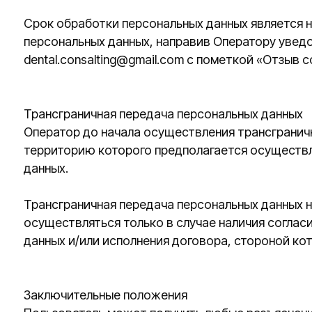
данных и/или исполнения договора, стороной которого
Заключительные положения
Пользователь может получить любые разъяснения по 
Оператору с помощью электронной почты dental.consalt
В данном документе будут отражены любые изменения 
Политика действует бессрочно до замены ее новой вер
адресу https://osnova-ai.ru/privacy.