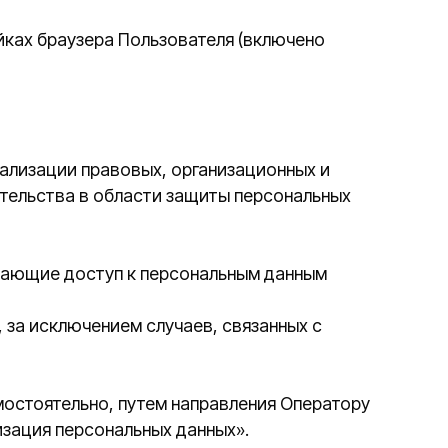
уп к персональным данным
ием случаев, связанных с
, путем направления Оператору
нальных данных».
ое согласие на обработку
Оператора
ностранным государством, на
щита прав субъектов персональных
занным требованиям, может
аничную передачу его персональных