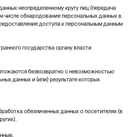
безвозвратно с невозможностью
(или) результате которых
зличенных данных о посетителях (в
тронных писем; заключение,
редложениях и различных событиях.
 адрес электронной почты